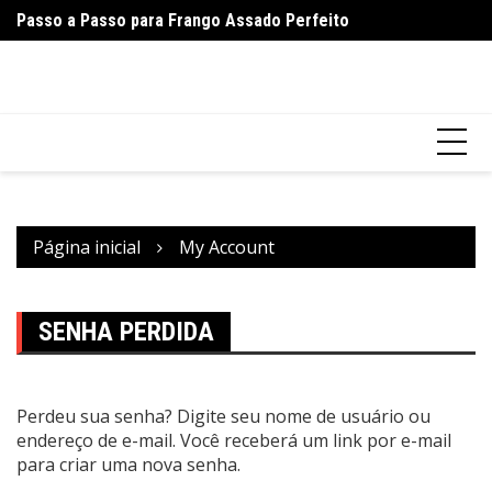
Ir
Passo a Passo para Frango Assado Perfeito
Pa
para
o
conteúdo
Página inicial
My Account
SENHA PERDIDA
Perdeu sua senha? Digite seu nome de usuário ou
endereço de e-mail. Você receberá um link por e-mail
para criar uma nova senha.