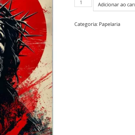
Caderno
Adicionar ao car
Jesus
Cristo
10
Categoria:
Papelaria
Matérias
160
Folhas
Capa
Dura
Adicionar
aos
favoritos
R$
50
quantidade