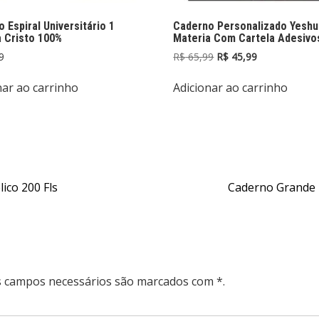
 Espiral Universitário 1
Caderno Personalizado Yeshu
 Cristo 100%
Materia Com Cartela Adesivo
O
O
9
R$
65,99
R$
45,99
preço
preço
original
atual
nar ao carrinho
Adicionar ao carrinho
era:
é:
R$ 65,99.
R$ 45,99.
ico 200 Fls
Caderno Grande 
Os campos necessários são marcados com *.