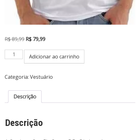
O
O
R$
89,99
R$
79,99
preço
preço
Camiseta
original
atual
Adicionar ao carrinho
Que
era:
é:
Ele
Cresça
R$ 89,99.
R$ 79,99.
Categoria:
Vestuário
E
Eu
Diminua
Descrição
Frases
Bíblicas
quantidade
Descrição