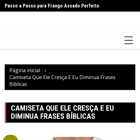
Ir
Passo a Passo para Frango Assado Perfeito
Pa
para
o
conteúdo
Página inicial
Camiseta Que Ele Cresça E Eu Diminua Frases
Bíblicas
CAMISETA QUE ELE CRESÇA E EU
DIMINUA FRASES BÍBLICAS