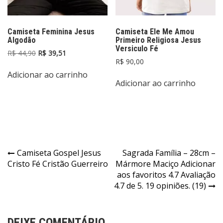
Camiseta Feminina Jesus
Camiseta Ele Me Amou
Algodão
Primeiro Religiosa Jesus
Versiculo Fé
O
O
R$
44,90
R$
39,51
R$
90,00
preço
preço
original
atual
Adicionar ao carrinho
era:
é:
Adicionar ao carrinho
R$ 44,90.
R$ 39,51.
Navegação
Camiseta Gospel Jesus
Sagrada Família – 28cm –
Cristo Fé Cristão Guerreiro
Mármore Maciço Adicionar
de
aos favoritos 4.7 Avaliação
Post
4.7 de 5. 19 opiniões. (19)
DEIXE COMENTÁRIO