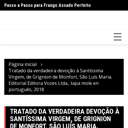
Ir
Passo a Passo para Frango Assado Perfeito
Pa
para
o
conteúdo
Página inicial
Tratado da verdadeira devoção à Santíssima
Virgem, de Grignion de Monfort, São Luís Maria.
Editorial Editora Vozes Ltda., tapa mole en
português, 2018
TRATADO DA VERDADEIRA DEVOÇÃO À
SANTÍSSIMA VIRGEM, DE GRIGNION
DE MONFORT, SÃO LUÍS MARIA.