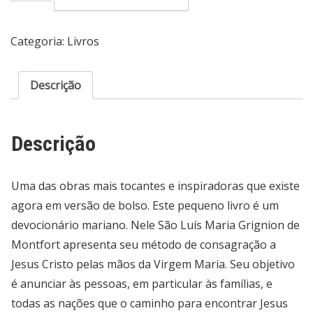
da
verdadeira
devoção
Categoria:
Livros
à
Santíssima
Virgem,
Descrição
de
Grignion
de
Descrição
Monfort,
São
Luís
Uma das obras mais tocantes e inspiradoras que existe
Maria.
Editorial
agora em versão de bolso. Este pequeno livro é um
Editora
devocionário mariano. Nele São Luís Maria Grignion de
Vozes
Montfort apresenta seu método de consagração a
Ltda.,
Jesus Cristo pelas mãos da Virgem Maria. Seu objetivo
tapa
mole
é anunciar às pessoas, em particular às famílias, e
en
todas as nações que o caminho para encontrar Jesus
português,